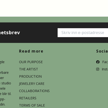
hetsbrev
Read more
Soci
gde
OUR PURPOSE
Fac
THE ARTIST
Ins
ærbare
PRODUCTION
ner
e studio
JEWELERY CARE
hele
COLLABORATIONS
lir til.
RETAILERS
app-
din.
TERMS OF SALE