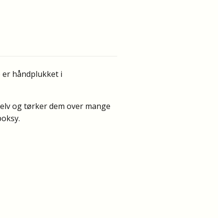
 er håndplukket i
selv og tørker dem over mange
poksy.