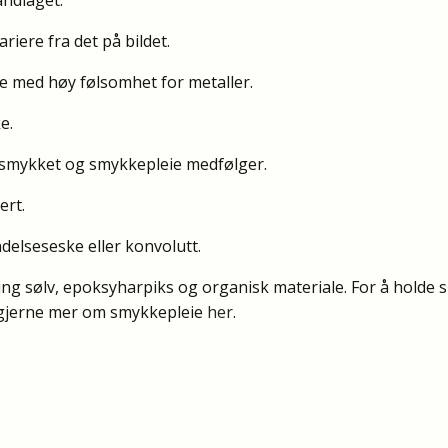
riere fra det på bildet.
r de med høy følsomhet for metaller.
e.
r smykket og smykkepleie medfølger.
ert.
ndelseseske eller konvolutt.
ling sølv, epoksyharpiks og organisk materiale. For å holde 
 gjerne mer om smykkepleie
her
.