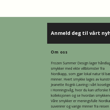
Anmeld deg til vårt ny
Om oss
Frozen Summer Design lager håndla
smykker med ekte villblomster fra
Nordkapp, som gjør lokal natur til b
minner. Hvert smykke lages av kunst
Jeanette Rognli-Lavring i vårt koselig
i Honningsvåg, hvor du kan utforske 
kolleksjonen og se hvordan smykkene b
Våre smykker er meningsfulle Nordk
suvenirer og varige minner fra reisen 