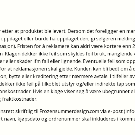
 etter at produktet ble levert. Dersom det foreligger en m
un oppdaget eller burde ha oppdaget den, gi selgeren melding
jon). Fristen for å reklamere kan aldri være kortere enn 2
Klagen dekker ikke feil som skyldes feil bruk, manglende 
r eller skader ifm fall eller lignende. Eventuelle feil som 
 for at reklamasjonen skal gjelde. Kunden kan bli bedt om å 
n, bytte eller kreditering etter nærmere avtale. I tilfeller a
dekker ikke feil på tilkoblet utstyr og/eller indirekte tap so
asjonskostnader. Hvis en klage viser seg å være ubegrunnet el
 fraktkostnader.
nsrett skriftlig til Frozensummerdesign.com via e-post (
inf
t navn, kjøpsdato og ordrenummer skal inkluderes i kommun