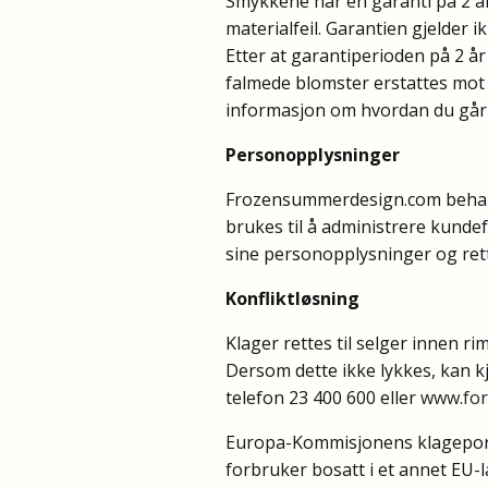
Smykkene har en garanti på 2 år
materialfeil. Garantien gjelder 
Etter at garantiperioden på 2 år
falmede blomster erstattes mot et
informasjon om hvordan du går
Personopplysninger
Frozensummerdesign.com behand
brukes til å administrere kundef
sine personopplysninger og rett 
Konfliktløsning
Klager rettes til selger innen rim
Dersom dette ikke lykkes, kan k
telefon 23 400 600 eller
www.for
Europa-Kommisjonens klageportal
forbruker bosatt i et annet EU-l