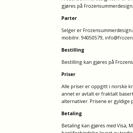
gjøres på Frozensummerdesign.c
Parter
Selger er Frozensummerdesign.
mobilnr. 94050579,
info@froze
Bestilling
Bestilling kan gjøres på Frozens
Priser
Alle priser er oppgitt i norske 
annet er avtalt er fraktalt base
alternativer. Prisene er gyldige 
Betaling
Betaling kan gjøres med Visa, M
bankforbindelse levert av tredj