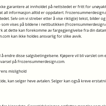
garantere at innholdet på nettstedet er fritt for unøyaktig
e at all informasjon alltid er oppdatert. Frozensummerdesign
det. Selv om vi streber etter å vise riktig(e) tekst, bilder og
som vises på bildene i nettbutikken (frozensummerdesign.co
k at dette kan forekomme av fargegjengivelse fra din datamas
com kan ikke holdes ansvarlig for slike avvik.
l å endre disse salgsbetingelsene. Kjøpere vil bli varslet om
gsvarsel på Frozensummerdesign.com.
rens mislighold
ide, kan selger heve avtalen. Selger kan også kreve erstatn