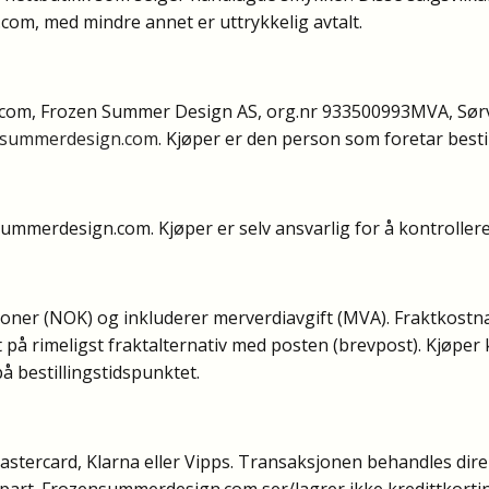
om, med mindre annet er uttrykkelig avtalt.
com, Frozen Summer Design AS, org.nr 933500993MVA, Sør
nsummerdesign.com
. Kjøper er den person som foretar besti
ummerdesign.com. Kjøper er selv ansvarlig for å kontrollere 
kroner (NOK) og inkluderer merverdiavgift (MVA). Fraktkostna
rt på rimeligst fraktalternativ med posten (brevpost). Kjøper
på bestillingstidspunktet.
astercard, Klarna eller Vipps. Transaksjonen behandles dire
epart. Frozensummerdesign.com ser/lagrer ikke kredittkorti