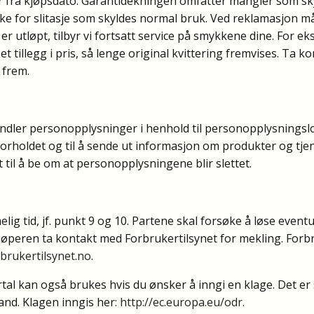
 fra kjøpsdato. Garantidekningen omfatter mangler som skyl
ikke for slitasje som skyldes normal bruk. Ved reklamasjon må
 er utløpt, tilbyr vi fortsatt service på smykkene dine. For e
 tillegg i pris, så lenge original kvittering fremvises. Ta k
 frem.
ler personopplysninger i henhold til personopplysningsl
orholdet og til å sende ut informasjon om produkter og tjenes
til å be om at personopplysningene blir slettet.
elig tid, jf. punkt 9 og 10. Partene skal forsøke å løse eventu
jøperen ta kontakt med Forbrukertilsynet for mekling. Forbru
brukertilsynet.no
.
 kan også brukes hvis du ønsker å inngi en klage. Det er s
and. Klagen inngis her:
http://ec.europa.eu/odr
.