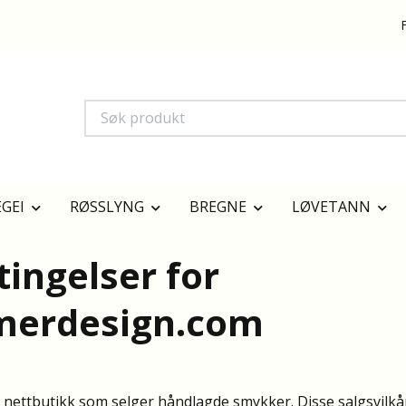
GEI
RØSSLYNG
BREGNE
LØVETANN
tingelser for
merdesign.com
ettbutikk som selger håndlagde smykker. Disse salgsvilkåre