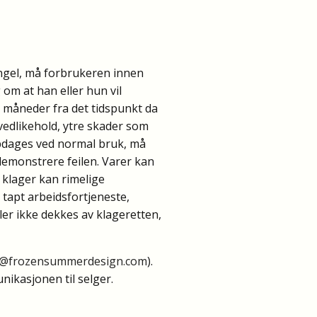
angel, må forbrukeren innen
 om at han eller hun vil
 måneder fra det tidspunkt da
vedlikehold, ytre skader som
oppdages ved normal bruk, må
demonstrere feilen. Varer kan
v klager kan rimelige
m tapt arbeidsfortjeneste,
ler ikke dekkes av klageretten,
o@frozensummerdesign.com
).
ikasjonen til selger.