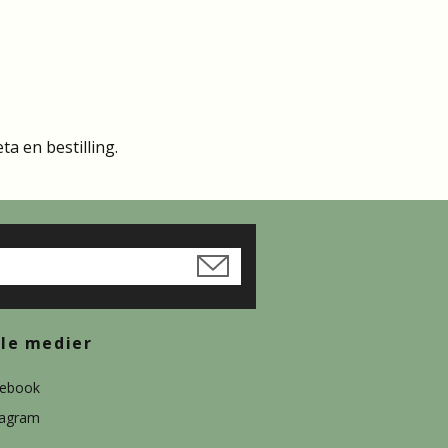
a en bestilling.
ale medier
ebook
tagram