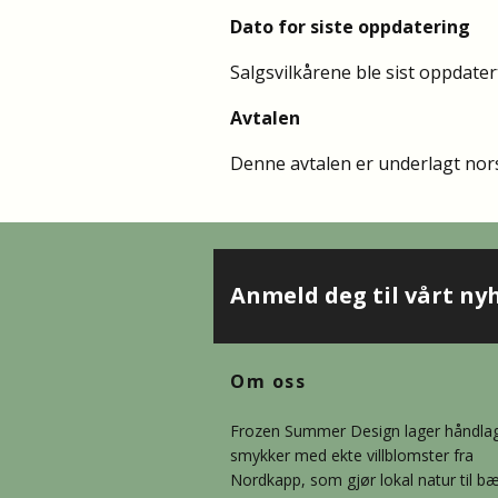
Dato for siste oppdatering
Salgsvilkårene ble sist oppdater
Avtalen
Denne avtalen er underlagt norsk
Anmeld deg til vårt ny
Om oss
Frozen Summer Design lager håndla
smykker med ekte villblomster fra
Nordkapp, som gjør lokal natur til b