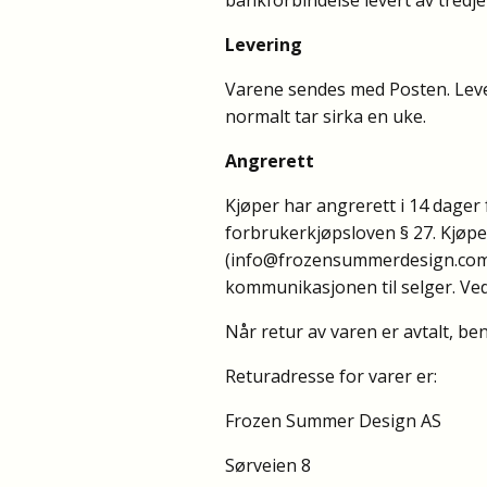
Levering
Varene sendes med Posten. Lever
normalt tar sirka en uke.
Angrerett
Kjøper har angrerett i 14 dager
forbrukerkjøpsloven § 27. Kjøpe
(
info@frozensummerdesign.co
kommunikasjonen til selger. Ved 
Når retur av varen er avtalt, be
Returadresse for varer er:
Frozen Summer Design AS
Sørveien 8