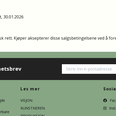
t, 30.01.2026
 rett. Kjøper aksepterer disse salgsbetingelsene ved å foret
hetsbrev
Les mer
Sosi
gde
VISJON
Fac
KUNSTNEREN
Ins
ærbare
PRODUKSJON