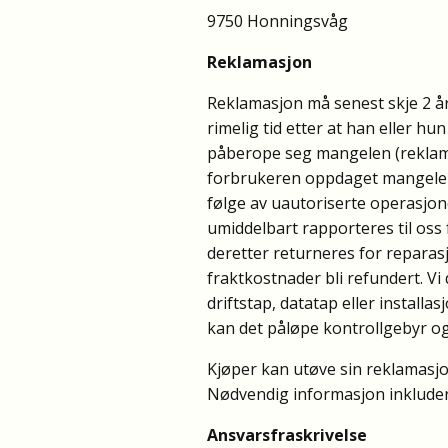
9750 Honningsvåg
Reklamasjon
Reklamasjon må senest skje 2 år
rimelig tid etter at han eller h
påberope seg mangelen (reklamas
forbrukeren oppdaget mangelen. 
følge av uautoriserte operasjone
umiddelbart rapporteres til oss
deretter returneres for reparasjo
fraktkostnader bli refundert. Vi 
driftstap, datatap eller install
kan det påløpe kontrollgebyr og
Kjøper kan utøve sin reklamasjo
Nødvendig informasjon inkluder
Ansvarsfraskrivelse