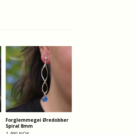
Forglemmegei Øredobb
Statement
1 290 NOK
Forglemmegei Øredobber
Spiral 8mm
1 490 NOK