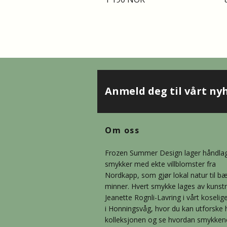
Anmeld deg til vårt ny
Om oss
Frozen Summer Design lager håndla
smykker med ekte villblomster fra
Nordkapp, som gjør lokal natur til b
minner. Hvert smykke lages av kunst
Jeanette Rognli-Lavring i vårt koselig
i Honningsvåg, hvor du kan utforske 
kolleksjonen og se hvordan smykkene b