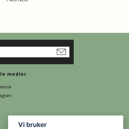
ale medier
ebook
tagram
Vi bruker