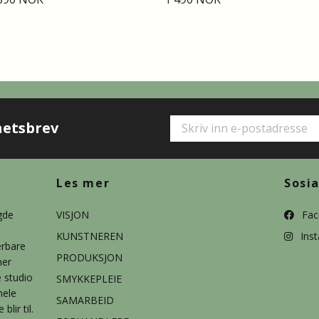
hetsbrev
Les mer
Sosi
gde
VISJON
Fac
KUNSTNEREN
Ins
ærbare
PRODUKSJON
ner
e studio
SMYKKEPLEIE
hele
SAMARBEID
lir til.