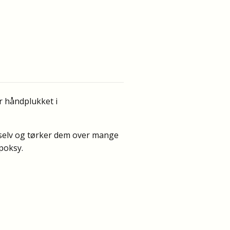
r håndplukket i
selv og tørker dem over mange
poksy.