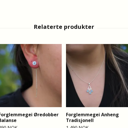
Forglemmegei Øredobber
Forglemmegei Anheng
Balanse
Tradisjonell
890 NOK
1 490 NOK