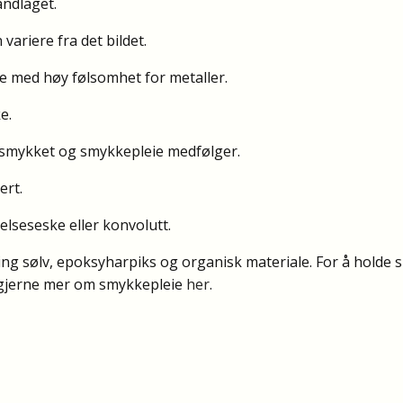
åndlaget.
variere fra det bildet.
r de med høy følsomhet for metaller.
e.
r smykket og smykkepleie medfølger.
ert.
delseseske eller konvolutt.
ling sølv, epoksyharpiks og organisk materiale. For å holde 
 gjerne mer om smykkepleie
her
.