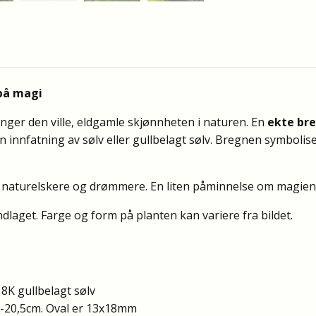
på magi
nger den ville, eldgamle skjønnheten i naturen. En
ekte bre
i en innfatning av sølv eller gullbelagt sølv. Bregnen symboli
or naturelskere og drømmere. En liten påminnelse om magien 
dlaget. Farge og form på planten kan variere fra bildet.
 18K gullbelagt sølv
5-20,5cm. Oval er 13x18mm