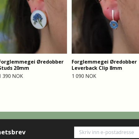
Forglemmegei Øredobber
Forglemmegei Øredobber
Studs 20mm
Leverback Clip 8mm
1 390 NOK
1 090 NOK
hetsbrev