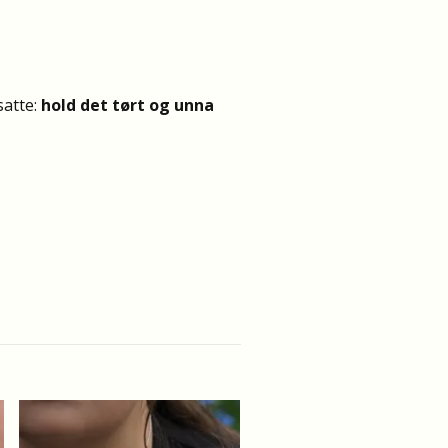
satte:
hold det tørt og unna
Røsslyng Svart Øredobb
Spiral 8mm